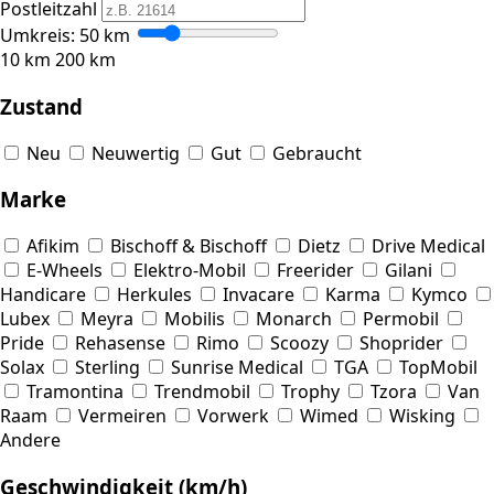
Postleitzahl
Umkreis:
50
km
10 km
200 km
Zustand
Neu
Neuwertig
Gut
Gebraucht
Marke
Afikim
Bischoff & Bischoff
Dietz
Drive Medical
E-Wheels
Elektro-Mobil
Freerider
Gilani
Handicare
Herkules
Invacare
Karma
Kymco
Lubex
Meyra
Mobilis
Monarch
Permobil
Pride
Rehasense
Rimo
Scoozy
Shoprider
Solax
Sterling
Sunrise Medical
TGA
TopMobil
Tramontina
Trendmobil
Trophy
Tzora
Van
Raam
Vermeiren
Vorwerk
Wimed
Wisking
Andere
Geschwindigkeit (km/h)