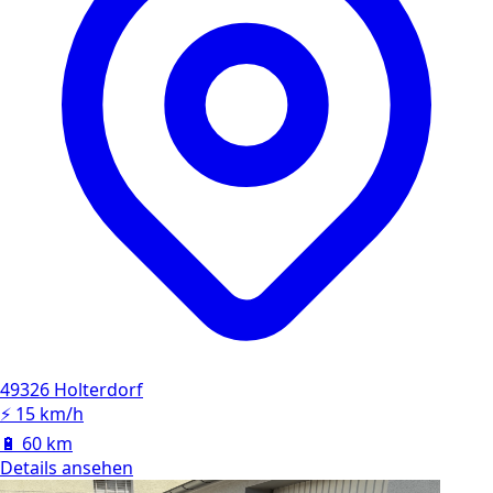
49326 Holterdorf
⚡
15 km/h
🔋
60 km
Details ansehen