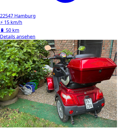
22547 Hamburg
⚡
15 km/h
🔋
50 km
Details ansehen