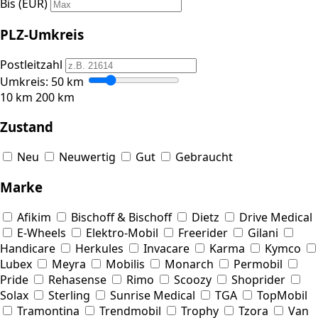
Bis (EUR)
PLZ-Umkreis
Postleitzahl
Umkreis:
50
km
10 km
200 km
Zustand
Neu
Neuwertig
Gut
Gebraucht
Marke
Afikim
Bischoff & Bischoff
Dietz
Drive Medical
E-Wheels
Elektro-Mobil
Freerider
Gilani
Handicare
Herkules
Invacare
Karma
Kymco
Lubex
Meyra
Mobilis
Monarch
Permobil
Pride
Rehasense
Rimo
Scoozy
Shoprider
Solax
Sterling
Sunrise Medical
TGA
TopMobil
Tramontina
Trendmobil
Trophy
Tzora
Van