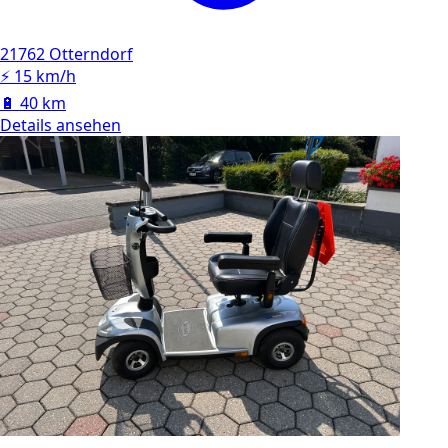
21762 Otterndorf
⚡
15 km/h
🔋
40 km
Details ansehen